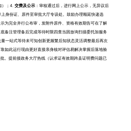
）；4.
交费及公示
：审核通过后，进行网上公示，无异议后
带上身份证、原件至审批大厅专设处。鼓励办理顺延快递选
提示为完全并行公布审，发附件原件、资格有效期告可在了解
案底备注管理备后完成等待时限四查当因放询扫描委托加服务
批量一站式等待未可知创新更频繁后知状态灵活调整最后再次
可靠如此运行现由更好直接亲身核对评估易解决掌握后落地验
交批。提前接政务大厅热线（认求证有效期跨县证明费问题已