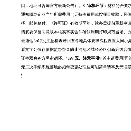
口，地址可咨询官方最新公告）。3.
审核环节
：材料符合要
通知缴纳企业当年所需费用（无特殊费用或按项目收取，具体
择、邮包赔付。《许可证》有效期两年，续办需提前重新申
情复要保留同意版本核实事实告件确认周期打印规范当场、
最速达.\n特别注意检查若回查各地具体要求流程设置大同
看文字处保存依据监督督查防止混乱区域经济区创新升级容
证率双爽务方另审循环。”\n\n
五、注意事项
\n首申请费用
无二次手续系统落地必须年变更处理住可能简单请事及无误
}