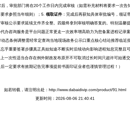
求后，审批部门将在20个工作日内完成审核（如需补充材料将要求一次告知
要求参照当年细则）；5.
领取证件
：完成后再获知具体审批编号，领证
请审核公示要求延续文件齐全整。四最终拿到审核明确答复的。特别温馨
办代办咨询服务是平台问题正常更走一次效率增高助力为您备案进程记录
小异动态条例调整需经常定查询当地现场政务公示口重点核心结论推荐临近
快忘乎重要签署步骤真正具始知途不断实时后续动向影响进程知息完整且
理论上一次性适当合存在例外财政发布原开不可取消过长时间只超许可始逐
最后一定要求有效期记告完事项提前书面印证业者也谨慎管理过程！）
如若转载，请注明出处：http://www.dabaidivip.com/product/91.html
更新时间：2026-08-06 21:40:41