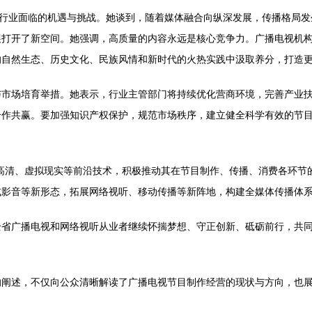
前行业面临的机遇与挑战。她谈到，随着媒体融合向纵深发展，传播格局
展打开了新空间。她强调，高质量的内容永远是核心竞争力。广播电视机
的自然生态、历史文化、民族风情和新时代的火热实践中汲取养分，打造
与市场培育举措。她表示，行业主管部门将持续优化营商环境，完善产业
合作共赢。要加强知识产权保护，规范市场秩序，建立健全科学有效的节
高清、虚拟现实等前沿技术，积极推动其在节目制作、传播、消费各环节的
式影音等新形态，拓展网络视听、移动传播等新阵地，构建全媒体传播体
全省广播电视和网络视听从业者继续怀揣梦想、守正创新、砥砺前行，共
。
的阐述，不仅向公众清晰解读了广播电视节目制作经营的现状与方向，也